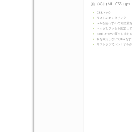
CSSハック
リストのセンタリング
tableを使わずdivで縦位置
ヘッダとフッタを固定して
floatしたdivの高さを揃え
幅を固定しないでfloatをす
リストタグでパンくずを作