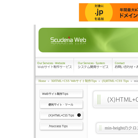
Home
»
XHTML+CSS Webサイト制作Tips
»
(X)HTML+CSS Tips
»
m
min-height